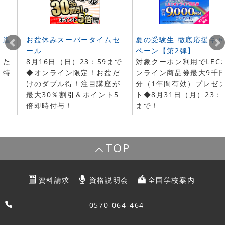
ト進
お盆休みスーパータイムセ
夏の受験生 徹底応援キャ
ール
ペーン【第2弾】
した
8月16日（日）23：59まで
対象クーポン利用でLEC
で特
◆オンライン限定！お盆だ
ンライン商品券最大9千
けのダブル得！注目講座が
分（1年間有効）プレゼ
最大30％割引＆ポイント5
ト◆8月31日（月）23：
倍即時付与！
まで！
TOP
資料請求
資格説明会
全国学校案内
0570-064-464