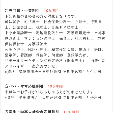
④専門職・士業割引
10％割引
下記資格の合格者の方が対象となります。
司法試験、司法書士、社会保険労務士、弁理士、行政書
士、公認会計士、税理士、１級ＦＰ技能士
中小企業診断士、宅地建物取引士、不動産鑑定士、土地家
屋調査士、マンション管理士、保育士、社会福祉士、精神
保健福祉士、介護福祉士
公認心理士、臨床心理士、秘書検定１級、技術士、医師、
薬剤師、看護師、保健師、助産師、登録販売者、
リテールマーケティング検定合格（旧販売士）、消費生活
アドバイザー、産業カウンセラー
※資格・講座説明会当日申込割引 早期申込割引と併用可
⑤パパ・ママ応援割引
10％割引
未就学のお子様がいらっしゃる方が対象となります。
※資格・講座説明会当日申込割引 早期申込割引と併用可
⑥学生・学卒未就労者応援割引
10％割引