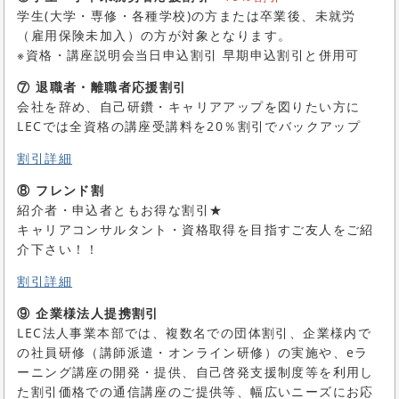
学生(大学・専修・各種学校)の方または卒業後、未就労
（雇用保険未加入）の方が対象となります。
※資格・講座説明会当日申込割引 早期申込割引と併用可
⑦ 退職者・離職者応援割引
会社を辞め、自己研鑽・キャリアアップを図りたい方に
LECでは全資格の講座受講料を20％割引でバックアップ
割引詳細
⑧ フレンド割
紹介者・申込者ともお得な割引★
キャリアコンサルタント・資格取得を目指すご友人をご紹
介下さい！！
割引詳細
⑨ 企業様法人提携割引
LEC法人事業本部では、複数名での団体割引、企業様内で
の社員研修（講師派遣・オンライン研修）の実施や、eラ
ーニング講座の開発・提供、自己啓発支援制度等を利用し
た割引価格での通信講座のご提供等、幅広いニーズにお応