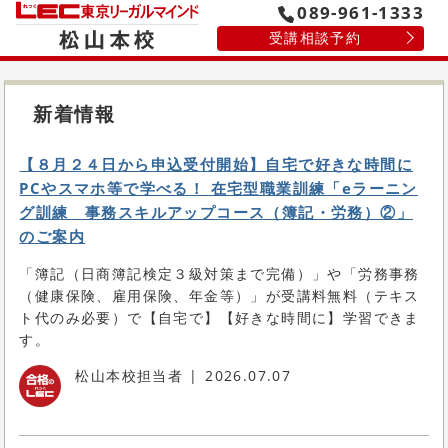
089-961-1333
受講相談予約
新着情報
【８月２４日から申込受付開始】自宅で好きな時間に
PCやスマホ等で学べる！ 在宅型職業訓練「eラーニン
グ訓練 事務スキルアップコース（簿記・労務）②」
のご案内
「簿記（日商簿記検定３級対策まで完備）」や「労務事務
（健康保険、雇用保険、年金等）」が受講料無料（テキス
ト代のみ必要）で【自宅で】【好きな時間に】学習できま
す。
松山本校担当者
2026.07.07