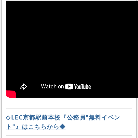
◇LEC京都駅前本校『公務員"無料イベン
ト"』はこちらから◆