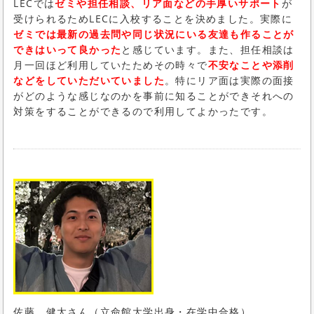
LECでは
ゼミや担任相談、リア面などの手厚いサポート
が
受けられるためLECに入校することを決めました。実際に
ゼミでは最新の過去問や同じ状況にいる友達も作ることが
できはいって良かった
と感じています。また、担任相談は
月一回ほど利用していたためその時々で
不安なことや添削
などをしていただいていました
。特にリア面は実際の面接
がどのような感じなのかを事前に知ることができそれへの
対策をすることができるので利用してよかったです。
佐藤 健太さん（立命館大学出身・在学中合格）