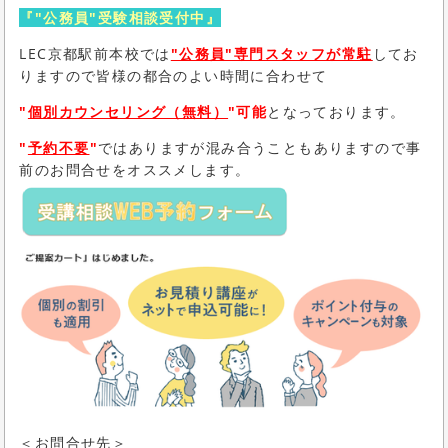
『"公務員"受験相談受付中』
LEC
京都駅前本校では
"公務員"専門スタッフが常駐
してお
りますので皆様の都合のよい時間に合わせて
"
個別カウンセリング（無料）
"可能
となっております。
"
予約不要
"
ではありますが混み合うこともありますので事
前のお問合せをオススメします。
＜お問合せ先＞