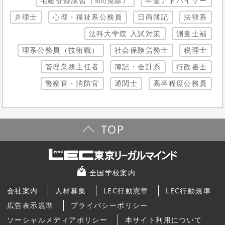
宅建登録講習（5問免除）
年金アドバイザー
弁理士
心理・福祉系公務員
日商簿記
法律系
法科大学院 入試対策
測量士補
理系公務員（技術職）
社会保険労務士
税理士
管理業務主任者
簿記・会計系
行政書士
警察官・消防官
通関士
高卒程度公務員
TOP
全国学校案内
会社案内
人材募集
LEC行動憲章
LEC行動規準
広告表示規準
プライバシーポリシー
ソーシャルメディアポリシー
本サイト利用について