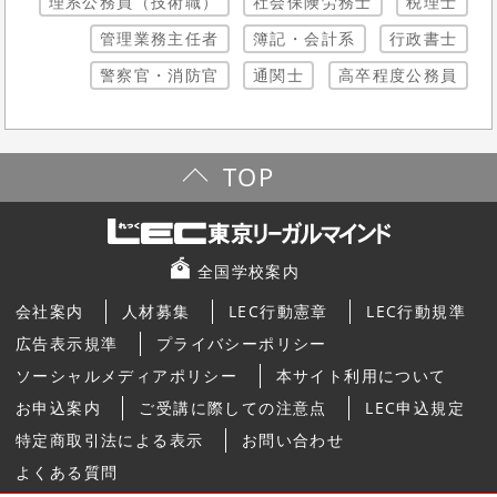
理系公務員（技術職）
社会保険労務士
税理士
管理業務主任者
簿記・会計系
行政書士
警察官・消防官
通関士
高卒程度公務員
TOP
全国学校案内
会社案内
人材募集
LEC行動憲章
LEC行動規準
広告表示規準
プライバシーポリシー
ソーシャルメディアポリシー
本サイト利用について
お申込案内
ご受講に際しての注意点
LEC申込規定
特定商取引法による表示
お問い合わせ
よくある質問