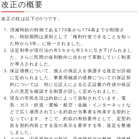
改正の概要
改正の柱は以下の5つです。
消滅時効の特例である170条から174条までが削除さ
れ、時効期間は原則として「権利行使できることを知っ
た時から5年」に統一されました。
法定利率が現行法の年5％から年3％に引き下げられまし
た。さらに民間の金利動向に合わせて変動していく制度
が導入されました。
保証債務について、個人の保証人を保護する規定が詳細
に定められました。事業用融資の債務についての保証契
約については、特に公証人による公正証書の作成や保証
人の意思を確認する制度が詳しく定められました。
現在の市民生活は約款によって規制されています。電
気・ガス・鉄道・運輸・航空・金融・インターネットな
どで広く適用されている約款が当事者を拘束する契約と
なっています。そこで、約款の有効要件として、定型約
款を契約内容とする旨の表示を要求する等、規定を整備
しました。
その他、①意思能力の新設、②代理規定の整備、③債務