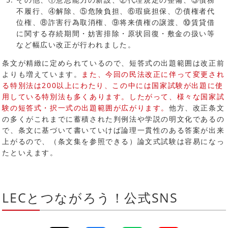
不履行、④解除、⑤危険負担、⑥瑕疵担保、⑦債権者代
位権、⑧詐害行為取消権、⑨将来債権の譲渡、⑩賃貸借
に関する存続期間・妨害排除・原状回復・敷金の扱い等
など幅広い改正が行われました。
条文が精緻に定められているので、短答式の出題範囲は改正前
よりも増えています。
また、今回の民法改正に伴って変更され
る特別法は200以上にわたり、この中には国家試験が出題に使
用している特別法も多くあります。したがって、様々な国家試
験の短答式・択一式の出題範囲が広がります。
他方、改正条文
の多くがこれまでに蓄積された判例法や学説の明文化であるの
で、条文に基づいて書いていけば論理一貫性のある答案が出来
上がるので、（条文集を参照できる）論文式試験は容易になっ
たといえます。
LECとつながろう！公式SNS