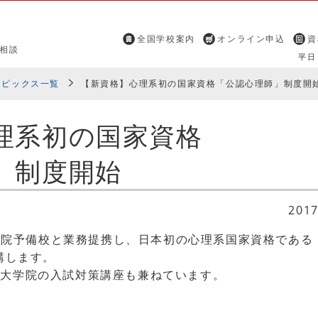
全国学校案内
オンライン申込
資
相談
平日 
トピックス一覧
【新資格】心理系初の国家資格「公認心理師」制度開
理系初の国家資格
」制度開始
201
士大学院予備校と業務提携し、日本初の心理系国家資格であ
講します。
定大学院の入試対策講座も兼ねています。