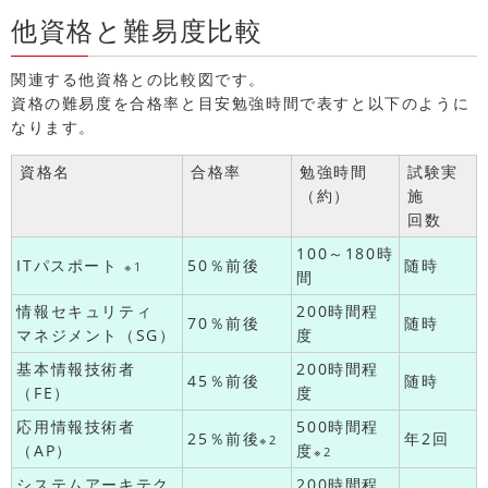
他資格と難易度比較
関連する他資格との比較図です。
資格の難易度を合格率と目安勉強時間で表すと以下のように
なります。
資格名
合格率
勉強時間
試験実
（約）
施
回数
100～180時
ITパスポート
50％前後
随時
※1
間
情報セキュリティ
200時間程
70％前後
随時
マネジメント（SG）
度
基本情報技術者
200時間程
45％前後
随時
（FE）
度
応用情報技術者
500時間程
25％前後
年2回
※2
（AP）
度
※2
システムアーキテク
200時間程