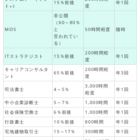
15％前後
年1回
ト
度
※3
非公開
（60～80％
MOS
と
50時間程度
随時
言われてい
る）
200時間程
ITストラテジスト
15％前後
年1回
度
キャリアコンサルタ
200時間程
65％前後
年3回
ント
度
3,000時間
司法書士
4～5％
年1回
程度
中小企業診断士
5～7％
1,000時間
年1回
社会保険労務士
6％前後
1,000時間
年1回
行政書士
10％前後
800時間
年1回
宅地建物取引士
15～17％
300時間
年1回