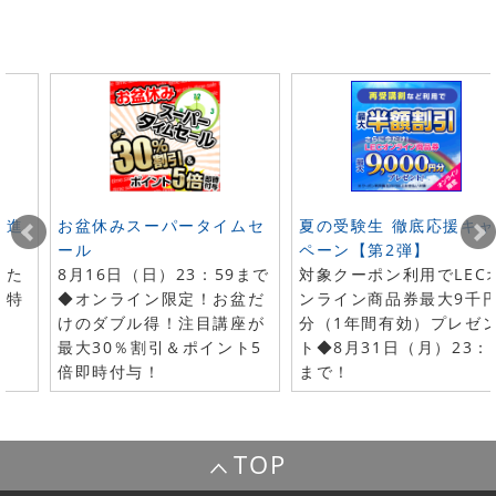
ト進
お盆休みスーパータイムセ
夏の受験生 徹底応援キャ
ール
ペーン【第2弾】
した
8月16日（日）23：59まで
対象クーポン利用でLEC
で特
◆オンライン限定！お盆だ
ンライン商品券最大9千
けのダブル得！注目講座が
分（1年間有効）プレゼ
最大30％割引＆ポイント5
ト◆8月31日（月）23：
倍即時付与！
まで！
TOP