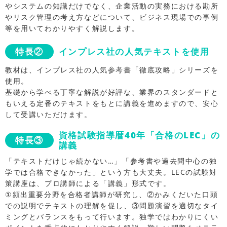
やシステムの知識だけでなく、企業活動の実務における勘所
やリスク管理の考え方などについて、ビジネス現場での事例
等を用いてわかりやすく解説します。
特長②
インプレス社の人気テキストを使用
教材は、インプレス社の人気参考書「徹底攻略」シリーズを
使用。
基礎から学べる丁寧な解説が好評な、業界のスタンダードと
もいえる定番のテキストをもとに講義を進めますので、安心
して受講いただけます。
資格試験指導暦40年「合格のLEC」の
特長③
講義
「テキストだけじゃ続かない…」「参考書や過去問中心の独
学では合格できなかった」という方も大丈夫。LECの試験対
策講座は、プロ講師による「講義」形式です。
①頻出重要分野を合格者講師が研究し、②かみくだいた口頭
での説明でテキストの理解を促し、③問題演習を適切なタイ
ミングとバランスをもって行います。独学ではわかりにくい