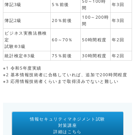
50～100時
簿記3級
5％前後
年3回
間
100～200時
簿記2級
20％前後
年3回
間
ビジネス実務法務検
定
60～70％
50時間程度
年2回
試験®3級
統計検定®3級
75％前後
30時間程度
年2回
※1 令和5年度実績
※2 基本情報技術者に合格していれば、追加で200時間程度
※3 応用情報技術者くらいまで取得済みでないと難しい
情報セキュリティマネジメント試験
対策講座
詳細はこちら