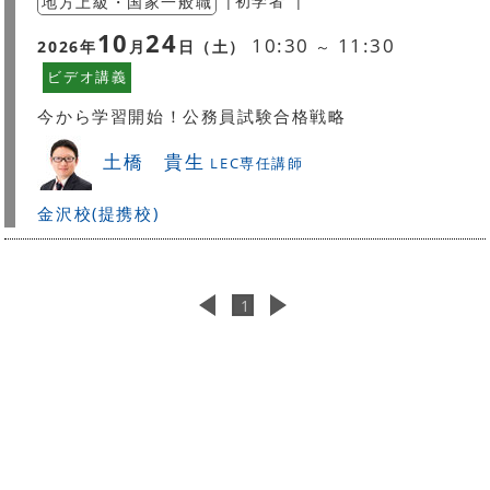
地方上級・国家一般職
|
初学者
|
10
24
10:30
11:30
2026
年
月
日（
土
）
～
ビデオ講義
今から学習開始！公務員試験合格戦略
土橋 貴生
LEC専任講師
金沢校(提携校)
1