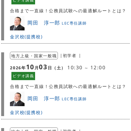
ビデオ講義
合格まで一直線！公務員試験への最適解ルートとは？
岡田 淳一郎
LEC専任講師
金沢校(提携校)
地方上級・国家一般職
|
初学者
|
10
03
10:30
12:00
2026
年
月
日（
土
）
～
ビデオ講義
合格まで一直線！公務員試験への最適解ルートとは？
岡田 淳一郎
LEC専任講師
金沢校(提携校)