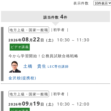
表示件数
4
該当件数
件
地方上級・国家一般職
|
初学者
|
08
22
10:30
11:30
2026
年
月
日（
土
）
～
ビデオ講義
今から学習開始！公務員試験合格戦略
土橋 貴生
LEC専任講師
金沢校(提携校)
地方上級・国家一般職
|
初学者
|
09
19
10:30
12:00
2026
年
月
日（
土
）
～