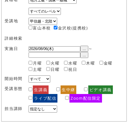
受講地
富山本校
金沢校(提携校)
詳細検索
実施日
～
...
...
月曜
火曜
水曜
木曜
金曜
土曜
日曜
祝日
開始時間
受講形態
生講義
生中継
ビデオ講義
ライブ配信
Zoom配信限定
担当講師