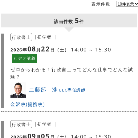
表示件数
5
該当件数
件
行政書士
|
初学者
|
08
22
14:00
15:30
2026
年
月
日（
土
）
～
ビデオ講義
ゼロからわかる！行政書士ってどんな仕事でどんな試
験？
二藤部 渉
LEC専任講師
金沢校(提携校)
行政書士
|
初学者
|
09
05
14:00
15:30
2026
年
月
日（
土
）
～