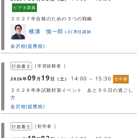
ビデオ講義
２０２７年合格のための３つの戦略
横溝 慎一郎
LEC専任講師
金沢校(提携校)
行政書士
|
学習経験者
|
09
19
14:00
15:30
2026
年
月
日（
土
）
～
生中継
２０２６年本試験対策イベント あと５０日の過ごし
方
金沢校(提携校)
行政書士
|
初学者
|