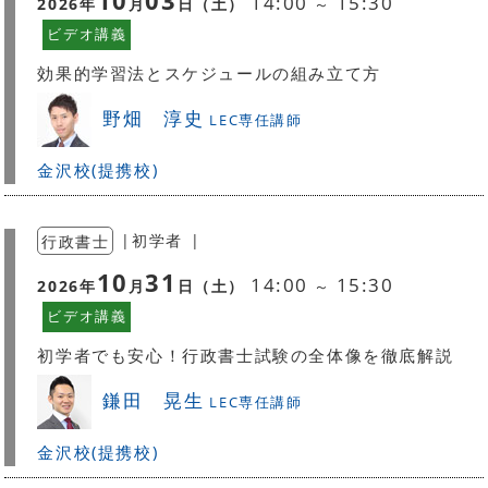
10
03
14:00
15:30
2026
年
月
日（
土
）
～
ビデオ講義
効果的学習法とスケジュールの組み立て方
野畑 淳史
LEC専任講師
金沢校(提携校)
行政書士
|
初学者
|
10
31
14:00
15:30
2026
年
月
日（
土
）
～
ビデオ講義
初学者でも安心！行政書士試験の全体像を徹底解説
鎌田 晃生
LEC専任講師
金沢校(提携校)