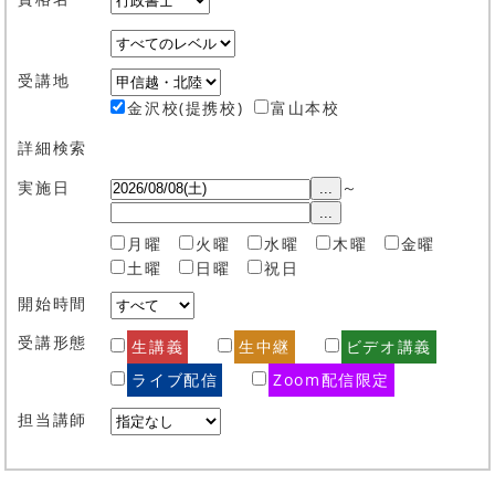
受講地
金沢校(提携校)
富山本校
詳細検索
実施日
～
...
...
月曜
火曜
水曜
木曜
金曜
土曜
日曜
祝日
開始時間
受講形態
生講義
生中継
ビデオ講義
ライブ配信
Zoom配信限定
担当講師