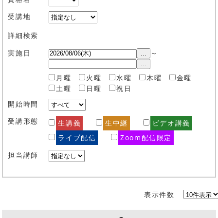
受講地
詳細検索
実施日
～
...
...
月曜
火曜
水曜
木曜
金曜
土曜
日曜
祝日
開始時間
受講形態
生講義
生中継
ビデオ講義
ライブ配信
Zoom配信限定
担当講師
表示件数